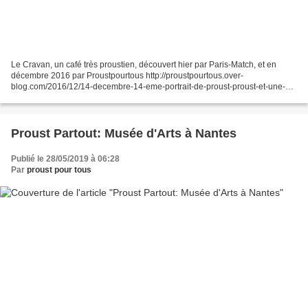
Le Cravan, un café très proustien, découvert hier par Paris-Match, et en
décembre 2016 par Proustpourtous http://proustpourtous.over-
blog.com/2016/12/14-decembre-14-eme-portrait-de-proust-proust-et-une-
charmante-proustienne.html Le nom a changé, le décor...
Proust Partout: Musée d'Arts à Nantes
Publié le 28/05/2019 à 06:28
Par
proust pour tous