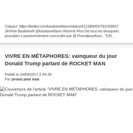
Cliquez: https://twitter.com/bastianellijero/status/912389450793209857
Jérôme Bastianelli @bastianellijero Abonné Plus De tous les bouquets
proustien s passionnément concoctés par @ Proustpourtous , "100
métaphores de Marcel # Proust " est l'un des plus...
VIVRE EN MÉTAPHORES: vainqueur du jour
Donald Trump parlant de ROCKET MAN
Publié le 26/09/2017 à 09:30
Par
proust pour tous