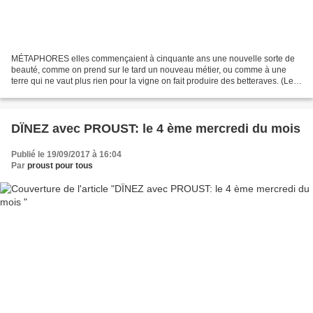
MÉTAPHORES elles commençaient à cinquante ans une nouvelle sorte de
beauté, comme on prend sur le tard un nouveau métier, ou comme à une
terre qui ne vaut plus rien pour la vigne on fait produire des betteraves. (Le
Temps retrouvé) they began building...
DÏNEZ avec PROUST: le 4 ème mercredi du mois
Publié le 19/09/2017 à 16:04
Par
proust pour tous