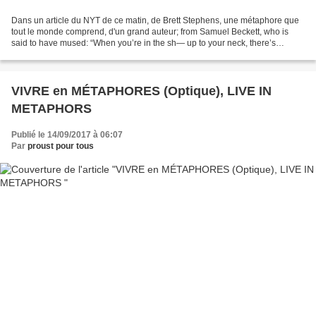
Dans un article du NYT de ce matin, de Brett Stephens, une métaphore que
tout le monde comprend, d'un grand auteur; from Samuel Beckett, who is
said to have mused: “When you’re in the sh— up to your neck, there’s
nothing left to do but sing.” Durant mes...
VIVRE en MÉTAPHORES (Optique), LIVE IN
METAPHORS
Publié le 14/09/2017 à 06:07
Par
proust pour tous