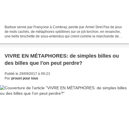
Barbue servie par Françoise à Combray, peinte par Armel Siret Pas de jeux
de mots cachés, de métaphores sybillines sur ce joli torchon, en revanche,
une belle brochette de sous-entendus qui crient comme la marchande de
poisson: À la barque, les huîtres,...
VIVRE EN MÉTAPHORES: de simples billes ou
des billes que l'on peut perdre?
Publié le 29/09/2017 à 09:23
Par
proust pour tous