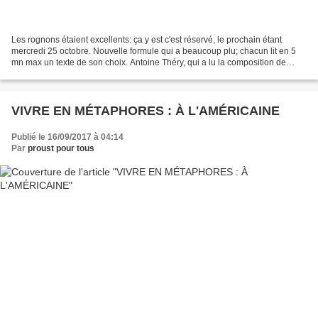
Les rognons étaient excellents: ça y est c'est réservé, le prochain étant
mercredi 25 octobre. Nouvelle formule qui a beaucoup plu; chacun lit en 5
mn max un texte de son choix. Antoine Théry, qui a lu la composition de
Gisèle dans À l'ombre des jeunes...
VIVRE EN MÉTAPHORES : À L'AMÉRICAINE
Publié le 16/09/2017 à 04:14
Par
proust pour tous