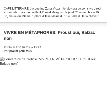
CAFÉ LITTÉRAIRE: Jacqueline Zana-Victor interviewera de son style direct
et candide, mais bienveillant, Daniel Mesguish le jeudi 23 novembre à 19h
30, mairie du 13ème, 1 place d'Italie Mairie du 13 e Salle du fer à cheval 1,
Place d’Ital La veille, MERCREDI...
VIVRE EN MÉTAPHORES; Proust oui, Balzac
non
Publié le 20/11/2017 à 15:24
Par
proust pour tous