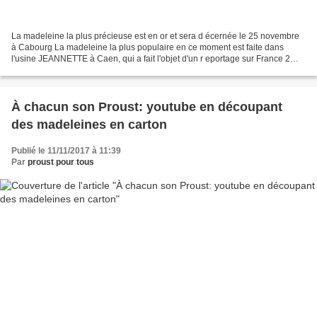
La madeleine la plus précieuse est en or et sera d écernée le 25 novembre
à Cabourg La madeleine la plus populaire en ce moment est faite dans
l'usine JEANNETTE à Caen, qui a fait l'objet d'un r eportage sur France 2
hier à midi. C'est celle que je distribue...
À chacun son Proust: youtube en découpant
des madeleines en carton
Publié le 11/11/2017 à 11:39
Par
proust pour tous