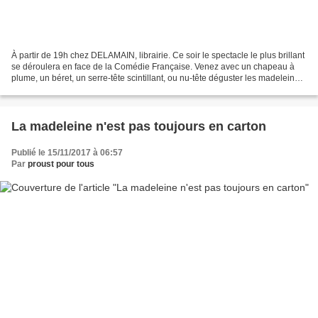
À partir de 19h chez DELAMAIN, librairie. Ce soir le spectacle le plus brillant
se déroulera en face de la Comédie Française. Venez avec un chapeau à
plume, un béret, un serre-tête scintillant, ou nu-tête déguster les madeleines
que je suis en train d'enfourner...
La madeleine n'est pas toujours en carton
Publié le 15/11/2017 à 06:57
Par
proust pour tous