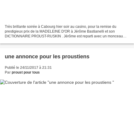
Très brillante soirée à Cabourg hier soir au casino, pour la remise du
prestigieux prix de la MADELEINE D'OR à Jérôme Bastianelli et son
DICTIONNAIRE PROUST-RUSKIN . Jérôme est reparti avec un monceau
d'or, pas seulement à cause du prix si convoité, mais...
une annonce pour les proustiens
Publié le 24/11/2017 à 21:31
Par
proust pour tous