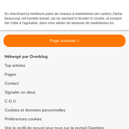
En cherchant la meilleure paire de ciseaux à madeleines (en carton) J'aime
beaucoup cet humble travail, car ne sachant ni tricoter ni coudre, et voulant
lier l'utile à l'agréable, dans mon atelier de faiseuse de madeleines en
carton, j'écoute des lectures...
Page suivante >
Hébergé par Overblog
Top articles
Pages
Contact
Signaler un abus
C.G.U.
Cookies et données personnelles
Préférences cookies
Voir le profil de proust pour tous sur le portail Overblog