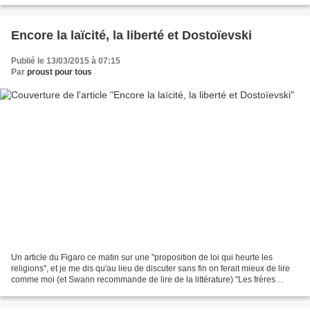
Encore la laïcité, la liberté et Dostoïevski
Publié le 13/03/2015 à 07:15
Par
proust pour tous
Un article du Figaro ce matin sur une "proposition de loi qui heurte les
religions", et je me dis qu'au lieu de discuter sans fin on ferait mieux de lire
comme moi (et Swann recommande de lire de la littérature) "Les frères
Karamazov" (Deuxième partie...