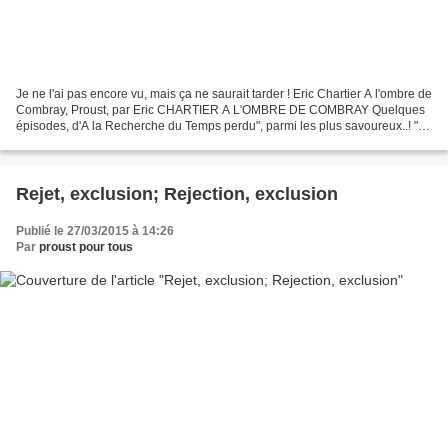
Je ne l'ai pas encore vu, mais ça ne saurait tarder ! Eric Chartier A l'ombre de
Combray, Proust, par Eric CHARTIER A L'OMBRE DE COMBRAY Quelques
épisodes, d'A la Recherche du Temps perdu", parmi les plus savoureux..! "La
voix d'Éric Chartier donne chair...
Rejet, exclusion; Rejection, exclusion
Publié le 27/03/2015 à 14:26
Par
proust pour tous