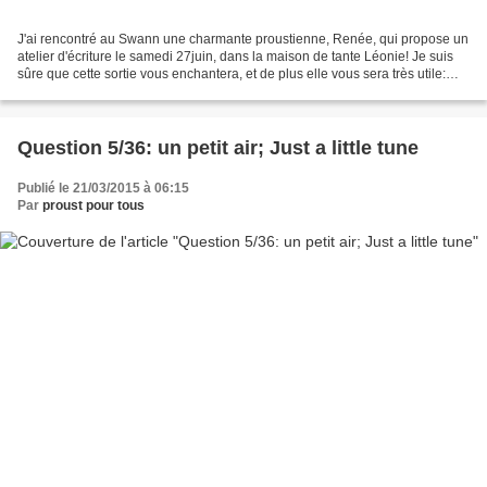
J'ai rencontré au Swann une charmante proustienne, Renée, qui propose un
atelier d'écriture le samedi 27juin, dans la maison de tante Léonie! Je suis
sûre que cette sortie vous enchantera, et de plus elle vous sera très utile:
Atelier d’écriture à Co...
Question 5/36: un petit air; Just a little tune
Publié le 21/03/2015 à 06:15
Par
proust pour tous