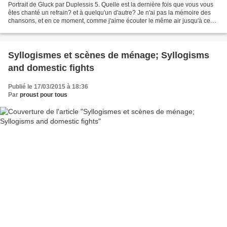
Portrait de Gluck par Duplessis 5. Quelle est la dernière fois que vous vous
êtes chanté un refrain? et à quelqu'un d'autre? Je n'ai pas la mémoire des
chansons, et en ce moment, comme j'aime écouter le même air jusqu'à ce
que j'en sois dégoûtée, j'ai...
Syllogismes et scènes de ménage; Syllogisms
and domestic fights
Publié le 17/03/2015 à 18:36
Par
proust pour tous