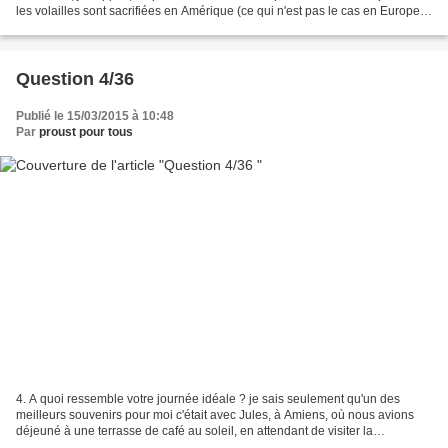
les volailles sont sacrifiées en Amérique (ce qui n'est pas le cas en Europe)
que les poules étaient 1/ bonnes...
Question 4/36
Publié le 15/03/2015 à 10:48
Par
proust pour tous
​4. A quoi ressemble votre journée idéale ? je sais seulement qu'un des
meilleurs souvenirs pour moi c'était avec Jules, à Amiens, où nous avions
déjeuné à une terrasse de café au soleil, en attendant de visiter la
cathédrale toute proche. Je lisais à...