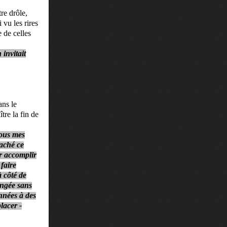
tre drôle,
 vu les rires
 de celles
invitait
ans le
tre la fin de
sous mes
taché ce
ur accomplir
faire
 côté de
longée sans
nnées à des
lacer -