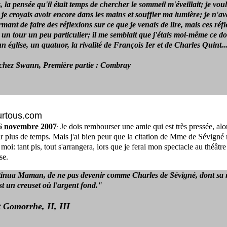
 la pensée qu'il était temps de chercher le sommeil m'éveillait; je voul
je croyais avoir encore dans les mains et souffler ma lumière; je n'av
mant de faire des réflexions sur ce que je venais de lire, mais ces réf
s un tour un peu particulier; il me semblait que j'étais moi-même ce do
n église, un quatuor, la rivalité de François Ier et de Charles Quint..
 chez Swann, Première partie : Combray
urtous.com
6 novembre 2007
Je dois rembourser une amie qui est très pressée, alo
:
r plus de temps. Mais j'ai bien peur que la citation de Mme de Sévigné
 moi: tant pis, tout s'arrangera, lors que je ferai mon spectacle au théâtre
se.
inua Maman, de ne pas devenir comme Charles de Sévigné, dont sa m
t un creuset où l'argent fond."
 Gomorrhe, II, III