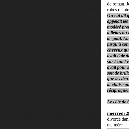
de roman. J
robes ou ato
On eût dit q
appelait le
modéré pren
toilettes où
de goût. Au
jusqu'à son 
cheveux qu'
avait l'air 
sur lequel 
avait pour 
soit de bril
que les deux
la chaise qu
réciproque
Le côté de 
mercredi 2
divorcé dans
ma mère.