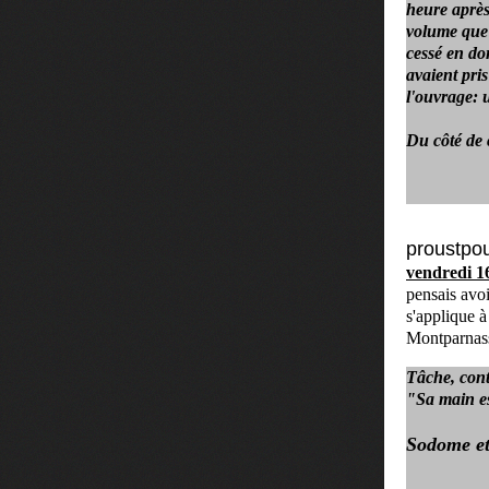
heure après,
volume que 
cessé en dor
avaient pri
l'ouvrage: u
Du côté de
proustpo
vendredi 1
pensais avoi
s'applique à
Montparnas
Tâche, cont
"Sa main es
Sodome et