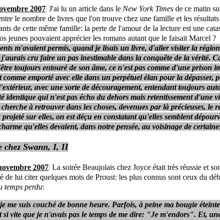
novembre 2007
J'ai lu un article dans le
New York Times
de ce matin sur
:
entre le nombre de livres que l'on trouve chez une famille et les résultats
ants de cette même famille: la perte de l'amour de la lecture est une cata
s jeunes pouvaient apprécier les romans autant que le faisait Marcel ?
nts m'avaient permis, quand je lisais un livre, d'aller visiter la région
 j'aurais cru faire un pas inestimable dans la conquête de la vérité. Ca
'être toujours entouré de son âme, ce n'est pas comme d'une prison i
st comme emporté avec elle dans un perpétuel élan pour la dépasser, 
 l'extérieur, avec une sorte de découragement, entendant toujours auto
ité identique qui n'est pas écho du dehors mais retentissement d'une v
 cherche à retrouver dans les choses, devenues par là précieuses, le re
 projeté sur elles, on est déçu en constatant qu'elles semblent dépour
charme qu'elles devaient, dans notre pensée, au voisinage de certaines 
e chez Swann, I, II
 novembre 2007
La soirée Beaujolais chez Joyce était très réussie et s
:
 de lui citer quelques mots de Proust: les plus connus sont ceux du dé
u temps perdu
:
e me suis couché de bonne heure. Parfois, à peine ma bougie éteint
t si vite que je n'avais pas le temps de me dire: "Je m'endors". Et, un