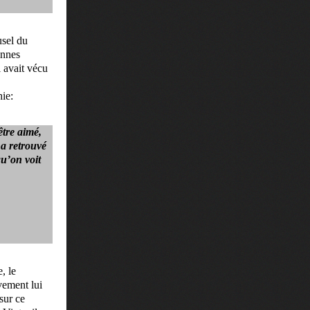
usel du
onnes
 avait vécu
hie:
être aimé,
 a retrouvé
qu’on voit
, le
ement lui
sur ce