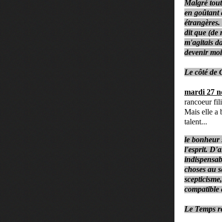
Malgré tout
en goûtant 
étrangères.
dit que (de 
m'agitais d
devenir moi
Le côté de 
mardi 27 
rancoeur fil
Mais elle a 
talent...
le bonheur 
l'esprit. D'
indispensab
choses au s
scepticisme,
compatible a
Le Temps r