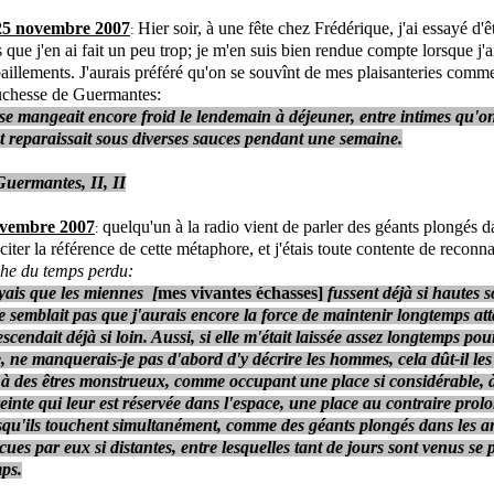
25 novembre 2007
Hier soir, à une fête chez Frédérique, j'ai essayé d'ê
:
s que j'en ai fait un peu trop; je m'en suis bien rendue compte lorsque j'ai
baillements. J'aurais préféré qu'on se souvînt de mes plaisanteries comme
uchesse de Guermantes:
e mangeait encore froid le lendemain à déjeuner, entre intimes qu'on 
et reparaissait sous diverses sauces pendant une semaine.
Guermantes, II, II
ovembre 2007
quelqu'un à la radio vient de parler des géants plongés d
:
citer la référence de cette métaphore, et j'étais toute contente de reconnaî
che du temps perdu:
yais que les miennes [
mes vivantes échasses]
fussent déjà si hautes 
me semblait pas que j'aurais encore la force de maintenir longtemps at
scendait déjà si loin. Aussi, si elle m'était laissée assez longtemps po
 ne manquerais-je pas d'abord d'y décrire les hommes, cela dût-il les 
à des êtres monstrueux, comme occupant une place si considérable, à
treinte qui leur est réservée dans l'espace, une place au contraire pro
qu'ils touchent simultanément, comme des géants plongés dans les a
ues par eux si distantes, entre lesquelles tant de jours sont venus se p
ps.