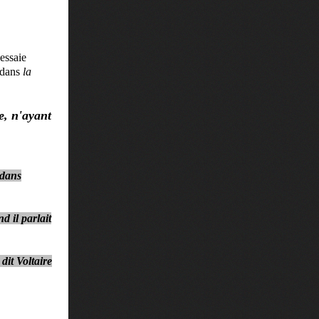
essaie
 dans
la
e, n'ayant
 dans
d il parlait
dit Voltaire