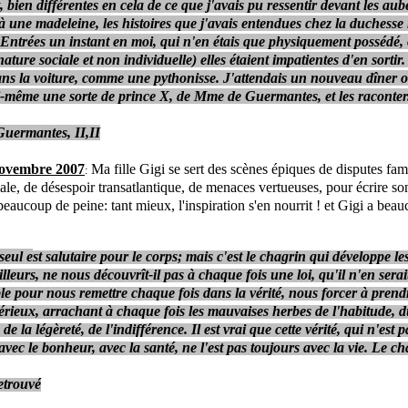
, bien différentes en cela de ce que j'avais pu ressentir devant les au
à une madeleine, les histoires que j'avais entendues chez la duchesse 
 Entrées un instant en moi, qui n'en étais que physiquement possédé,
nature sociale et non individuelle) elles étaient impatientes d'en sortir.
ans la voiture, comme une pythonisse. J'attendais un nouveau dîner o
-même une sorte de prince X, de Mme de Guermantes, et les raconter
Guermantes, II,II
novembre 2007
Ma fille Gigi se sert des scènes épiques de disputes fami
:
iale, de désespoir transatlantique, de menaces vertueuses, pour écrire s
beaucoup de peine: tant mieux, l'inspiration s'en nourrit ! et Gigi a bea
seul e
st salutaire pour le corps; mais c'est le chagrin qui développe le
ailleurs, ne nous découvrît-il pas à chaque fois une loi, qu'il n'en sera
le pour nous remettre chaque fois dans la vérité, nous forcer à prendr
érieux, arrachant à chaque fois les mauvaises herbes de l'habitude, 
 de la légèreté, de l'indifférence. Il est vrai que cette vérité, qui n'est p
vec le bonheur, avec la santé, ne l'est pas toujours avec la vie. Le ch
etrouvé