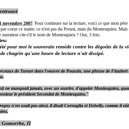
retrouvé
1 novembre 2007
Pour continuer sur la lecture, voici ce que mon père 
:
 par coeur ce matin: ce n'est pas du Proust, mais du Montesquieu. Mais
e narrateur cite-t'il le nom de Montesquieu ? Oui, 3 fois:
ieu
:
été pour moi le souverain remède contre les dégoûts de la vi
de chagrin qu'une heure de lecture n'ait dissipé.
orceaux de Turner dans l'oeuvre de Poussin, une phrase de Flaubert
u.
hot) ne manquait jamais, avec un sourire, d'appeler Montesquieu, quan
onsieur le président Secondat de Montesquieu."
gny n'en usait pas ainsi, il disait Cornaglia et Dehelly, comme il eût 
uieu.
 Gomorrhe, II