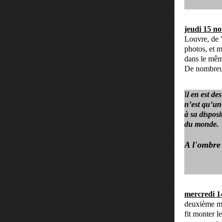
jeudi 15 n
Louvre, de 
photos, et m
dans le mêm
De nombreus
I
l en est d
n’est qu’un
à sa dispos
du monde
.
A l'ombre 
mercredi 1
deuxième mo
fit monter l