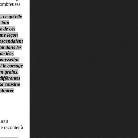
nombreuses
, ce qu'elle
 tout
e de ces
 une leçon
descendaient
ait dans les
e tête,
 mousseline
t le corsage
en grains,
différentes
 sa cousine
'admirer
urait
le raconter à