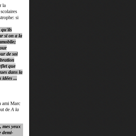
 la
 scolaires
strophe: si
 qu'ils
r si on a la
mmobile;
pour
ur de soi
ibration
flet que
vues dans la
idées ...
on ami Marc
but de
A la
e, mes yeux
e demi-