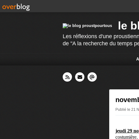
le 
Les réflexions d'une proustienn
de "A la recherche du temps p
A
novembr
Publié le 21 
jeudi 29 n
costumière.