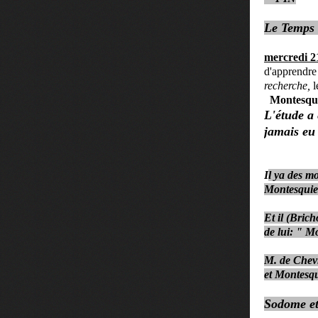
Le Temps 
mercredi 2
d'apprendre
recherche,
l
Montesqu
L'étude a 
jamais eu 
I
l ya des m
Montesquie
Et il (Bric
de lui: " M
M. de Chevre
et Montesq
Sodome et