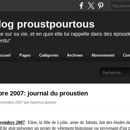
blog proustpourtous
e sur sa vie, et en quoi elle lui rappelle dans des épis
erdu"
ccueil
Pages
Catégories
Archives
Abonnement
Con
e 2007: journal du proustien
Novembre 2007 par laurence grenier
ovembre 2007
Elise, la fille de Lydie, amie de Jahida, fait des études d
:
 Elle doit présenter un projet de vêtement historique ou provenant d'un