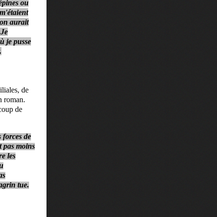
bépines ou
m'étaient
 on aurait
 Je
ù je pusse
.
liales, de
on roman.
ucoup de
s forces de
it pas moins
e les
du
as
agrin tue.