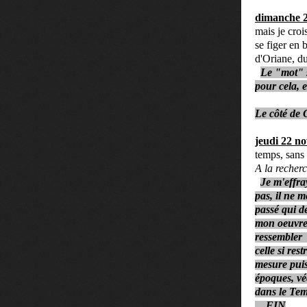
dimanche 
mais je croi
se figer en 
d'Oriane, d
Le "mot" s
pour cela, 
Le côté de 
jeudi 22 n
temps, sans 
A la recher
Je m'effra
pas, il ne 
passé qui de
mon oeuvre,
ressembler 
celle si res
mesure puis
époques, véc
dans le Tem
FIN