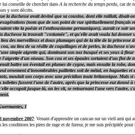
e lui conseille de chercher dans
A la recherche du temps perdu,
car de 
urs y sont décrits.
ue la duchesse avait deviné que sa cousine, dont elle raillait, disait-on
s exagérations (nom que de son point de vue spirituellement français et
aient vite la poésie et l'enthousiasme germaniques), aurait ce soir un
 la duchesse la trouvait "costumée", et qu'elle avait voulu lui donner
 lieu des merveilleux et doux plumages qui de la tête de la princesse 
cou, au lieu de sa résille de coquillages et de perles, la duchesse n'av
une simple aigrette qui, dominant son nez busqué et ses yeux à fleur d
de l'aigrette d'un oiseau. Son cou et ses épaules sortaient d'un flot de
venait battre un éventail en plumes de cygne, mais ensuite la robe, don
seul ornement d'innombrables paillettes soit de métal, en baguettes et 
lants, moulait son corps avec une précidion toute britannique. Mais si 
 toilettes fussent l'une de l'autre, après que la princesse eut donné à
'elle occupait jusque-là, on les vit, se retournant l'une vers l'autre, s
ment.
Guermantes, I
8 novembre 2007
Venant d'apprendre un cancan sur un vieil ami qui a
:
 les conditions les pires de rage et de fureur, je me suis précipitée pour 