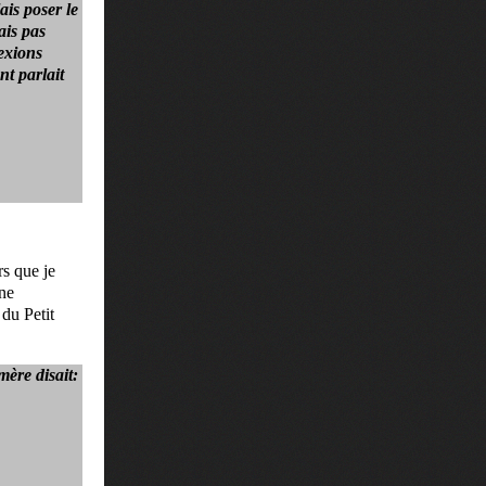
ais poser le
ais pas
lexions
nt parlait
.
rs que je
 ne
 du Petit
ère disait: