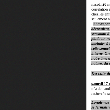
mardi 20 
corrélation 
chez les enf
seulement no
Si mes pare
décrivaient,
sensation d
plutôt on e
atteindre à
cette sonor
interne. On
notre âme a
nature, du 
Du côté d
samedi 17
m'a demandé
recherche d
Longtemps j
se fermaien