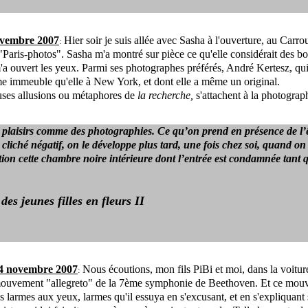
ovembre 2007
Hier soir je suis allée avec Sasha à l'ouverture, au Carro
:
"Paris-photos". Sasha m'a montré sur pièce ce qu'elle considérait des b
'a ouvert les yeux. Parmi ses photographes préférés, André Kertesz, qui
e immeuble qu'elle à New York, et dont elle a même un original.
es allusions ou métaphores de
la recherche,
s'attachent à la photograp
es plaisirs comme des photographies. Ce qu’on prend en présence de l’
 cliché négatif, on le développe plus tard, une fois chez soi, quand on
ition cette chambre noire intérieure dont l’entrée est condamnée tant 
des jeunes filles en fleurs II
4 novembre 2007
Nous écoutions, mon fils PiBi et moi, dans la voiture
:
uvement "allegreto" de la 7ème symphonie de Beethoven. Et ce mouv
es larmes aux yeux, larmes qu'il essuya en s'excusant, et en s'expliquant 