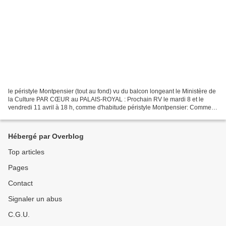
le péristyle Montpensier (tout au fond) vu du balcon longeant le Ministère de
la Culture PAR CŒUR au PALAIS-ROYAL : Prochain RV le mardi 8 et le
vendredi 11 avril à 18 h, comme d'habitude péristyle Montpensier: Comme
aurait presque dit Diderot en commençant...
Hébergé par Overblog
Top articles
Pages
Contact
Signaler un abus
C.G.U.