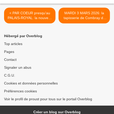
< PAR COEUR presqu'au
MARDI 3 MARS 2026: la
PALAIS-ROYAL: la nouvelle
tapisserie de Combray de
garde se prépare
retour chez KIOSK, en face
de LORETTE, la meilleure
pâtisserie du Grand Paris! >
Hébergé par Overblog
Top articles
Pages
Contact
Signaler un abus
C.G.U.
Cookies et données personnelles
Préférences cookies
Voir le profil de proust pour tous sur le portail Overblog
Créer un blog sur Overblog