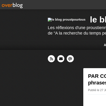
le 
Les réflexions d'une proustienn
de "A la recherche du temps p
A
PAR CO
phrase
Publié le 27 J