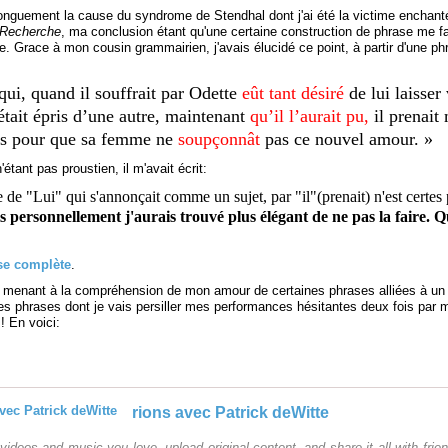
longuement la cause du syndrome de Stendhal dont j'ai été la victime enchant
 Recherche
, ma conclusion étant qu'une certaine construction de phrase me fa
e. Grace à mon cousin grammairien, j'avais élucidé ce point, à partir d'une ph
 qui, quand il souffrait par Odette
eût tant désiré
de lui laisser
 était épris d’une autre, maintenant
qu’il l’aurait pu,
il prenait 
ns pour que sa femme ne
soupçonnât
pas ce nouvel amour. »
étant pas proustien, il m'avait écrit:
e de "Lui" qui s'annonçait comme un sujet, par "il"(prenait) n'est certes
s personnellement j'aurais trouvé plus élégant de ne pas la faire. Q
se complète
.
 menant à la compréhension de mon amour de certaines phrases alliées à u
es phrases dont je vais persiller mes performances hésitantes deux fois par 
! En voici:
rions avec Patrick deWitte
videos and music you love, upload original content, and share it all with frien