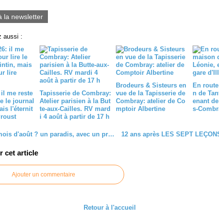
0
à la newsletter
 aussi :
Brodeurs & Sisteurs en
En route
 il me reste
Tapisserie de Combray:
vue de la Tapisserie de
n de Tan
e le journal
Atelier parisien à la But
Combray: atelier de Co
enant de 
is l'éternit
te-aux-Cailles. RV mard
mptoir Albertine
s-Combr
Proust
i 4 août à partir de 17 h
Paris au mois d'août ? un paradis, avec un programme d'enfer du côté du Palais-Royal et de la Butte-aux-Cailles
cet article
Ajouter un commentaire
Retour à l'accueil