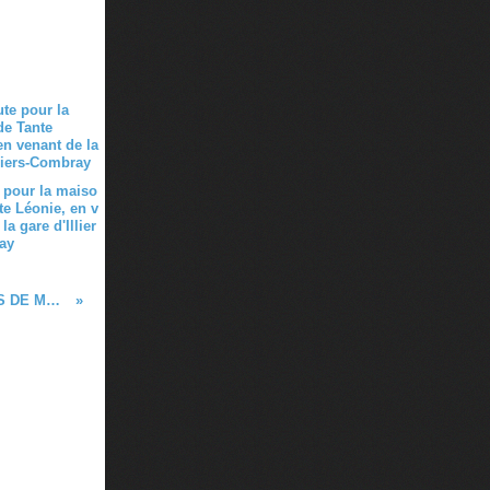
 pour la maiso
te Léonie, en v
la gare d'Illier
ay
12 ans après LES SEPT LEÇONS DE MARCEL PROUST, voici MARCEL PROUST EN SEPT LEÇONS