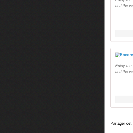
and the w
Enjoy the 
and the w
Partager cet 