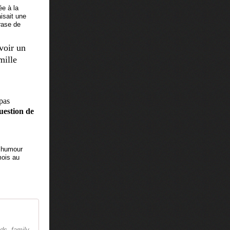
ée à la
isait une
rase de
 voir un
mille
 pas
uestion de
n humour
mois au
ds, family,