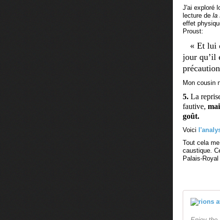
J'ai exploré 
lecture de
la
effet physiqu
Proust:
«
Et lui
jour qu’il
précautio
Mon cousin n'
5.
La repris
fautive,
mai
goût.
Voici
l'analy
Tout cela me
caustique. C
Palais-Royal 
Enjoy the 