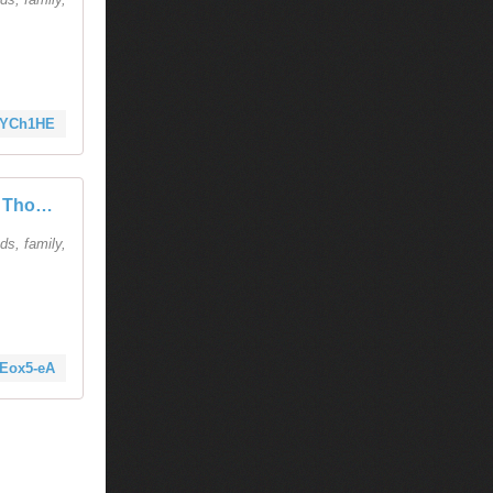
yrYCh1HE
Encore Patrick deWitte (et Thomas Bernhard)
ds, family,
aEox5-eA