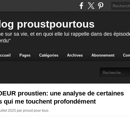
blog proustpourtous
e sur sa vie, et en quoi elle lui rappelle dans des épis
erdu"
ccueil
Pages
Catégories
Archives
Abonnement
Con
EUR proustien: une analyse de certaines
s qui me touchent profondément
uillet 2025 par proust pour tous