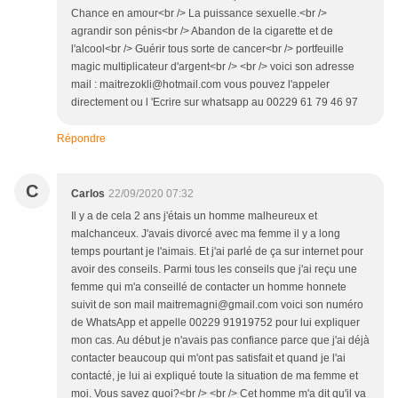
Chance en amour<br /> La puissance sexuelle.<br />
agrandir son pénis<br /> Abandon de la cigarette et de
l'alcool<br /> Guérir tous sorte de cancer<br /> portfeuille
magic multiplicateur d'argent<br /> <br /> voici son adresse
mail : maitrezokli@hotmail.com vous pouvez l'appeler
directement ou l 'Ecrire sur whatsapp au 00229 61 79 46 97
Répondre
C
Carlos
22/09/2020 07:32
Il y a de cela 2 ans j'étais un homme malheureux et
malchanceux. J'avais divorcé avec ma femme il y a long
temps pourtant je l'aimais. Et j'ai parlé de ça sur internet pour
avoir des conseils. Parmi tous les conseils que j'ai reçu une
femme qui m'a conseillé de contacter un homme honnete
suivit de son mail maitremagni@gmail.com voici son numéro
de WhatsApp et appelle 00229 91919752 pour lui expliquer
mon cas. Au début je n'avais pas confiance parce que j'ai déjà
contacter beaucoup qui m'ont pas satisfait et quand je l'ai
contacté, je lui ai expliqué toute la situation de ma femme et
moi. Vous savez quoi?<br /> <br /> Cet homme m'a dit qu'il va