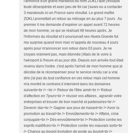
l'annonce d'un grand marabout du nom ZOKLI que j'essayai
toute désespérée et avec peu de foi car j'avais eu a contacter
3 marabouts ici en France sans résultat. Le grand maître
ZOKLI promettait un retour au ménage en au plus 7 jours . Au
premier il me demande d’espérer un appel avant 72 heures
de mon homme, ce qui se réalisait 48 heures après. Je
l'informais du résultat et il poursuivait ses rituels.Grande fut
ma surprise quand mon mari m’appela de nouveau 4 jours
après pour m'annoncer son retour dans 03 jours. Je ne
croyais vraiment pas, mais étonnée j'étais de le voire à
l'aéroport à l'heure et au jour dits. Depuis son arrivée tout était
revenu dans l'ordre. c'est après l'arrivé de mon homme que je
décidai de le récompenser pour le service rendu car a vrai
dire j'ai pas du tout confiance en ces retour mais cet homme
m'a montré le contraire.il intervient dans les domaines
suivants<br /> <br /> Retour de l'être aimé<br /> Retour
d'affection en 7jours<br /> réussir vos affaires , agrandir votre
entreprises et trouver de bon marché et partenaires<br />
Devenir star<br /> Gagner aux jeux de hasard<br /> Avoir la
promotion au travail<br /> Envoûtements<br /> Affaire, crise
conjugale<br /> Dés-envoûtement<br /> Protection contre les
esprits maléfices<br /> Protection contre les mauvais sorts<br
/> Chance au boulot évolution de poste au boulot<br />