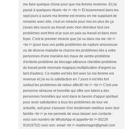
me faire quelque chose pour que ma femme revienne. Et j'ai
passé à quelques rituels.<br /> <br /> Et bizarrement dans les
sept jours à suivre ma femme est revenu en me suppliant de
remarier avec elle, c'est un miracle pour moi en plus de ça
j'avais des soucis au travail avec mon directeur tout ces
problèmes sont finis et je suis en paix au travail et dans mon
foyer. C'est le premier miracle que j'ai vu dans ma vie.<br />
<br /> (pour tous vos petits problèmes de rupture amoureuse
ou de divorce-maladie-la chance-les problèmes liés a votre
personnes d'une manière-les maux de ventre-problème
d'enfants-problème de blocage-attirance clientèle-problème
du travail,porte monnaie magique,multiplication d'argent ou
tant d'autres). Ce maitre est très fort avec lui ma femme est
revenue et j'ai eu la satisfaction en 7 jours il est très fort
surtout les problèmes de retour affectif.<br /> <br /> C'est une
personne sérieuse et honnête qui offre son talent a des
personnes honnêtes qui sont dans le besoin d'appui spirituel
pour avoir satisfaction a tous les problèmes de leur vie
actuelle, soit pour s'assurer d'un lendemain meilleur avec leur
famille.<br /> je me permets de vous laisser son contacte :
voici son numéro de WhatsApp et appelle<br /> 00229
91919752) voici son: email <br /> maitremagni@gmail.com