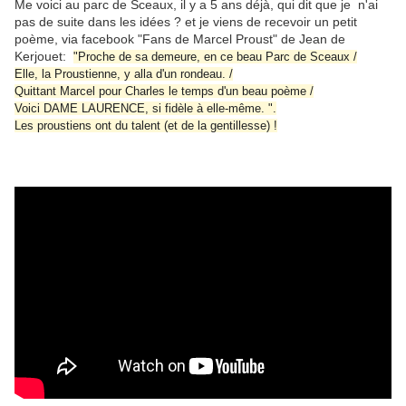
Me voici au parc de Sceaux, il y a 5 ans déjà, qui dit que je n'ai
pas de suite dans les idées ? et je viens de recevoir un petit
poème, via facebook "Fans de Marcel Proust" de Jean de
Kerjouet:
"Proche de sa demeure, en ce beau Parc de Sceaux /
Elle, la Proustienne, y alla d'un rondeau. /
Quittant Marcel pour Charles le temps d'un beau poème /
Voici DAME LAURENCE, si fidèle à elle-même. ".
Les proustiens ont du talent (et de la gentillesse) !