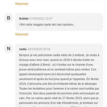
Répondre
B
Bobbie
07/05/2022 13:47
i film nella maggior parte dei casi ispirano...
Répondre
N
nadia
29/10/2020 20:16
Bonjour je me prénomme nadia mère de 3 enfants. Je vivais à
briouze avec mon mari, quand en 2018 il décida d'aller en
voyage d'affaire à Bresil , où il tomba sur le charme d'une
jeune vénézuélienne et ne semblait même plus rentrer. Ces
appels devenaient rares et il décrochait quelquefois
seulement et après du tout plus quand je l'appelais. En février
2019, il décrocha une fois et m'interdit même de le déranger.
Toutes les tentatives pour l'amener à la raison sont soldée par
l'insuccès. Nos deux parents les proches amis ont essayés en
vain. Par un calme après midi du 17 février 2019, alors que je
parcourais les annonce d'un site d'ésotérisme, je tombais sur