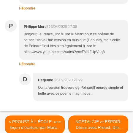
Répondre
P
Philippe Morel
13/04/2020 17:38
Bonjour Laurence, <br /> <br /> Merci pour ce poème de
saison !<br /> Une version en musique (Debussy, mais celle
de Polnareff est très bien également !) :<br />
https://www.youtube.com/watch?v=cTMH2UpVqq8
Répondre
D
Degenne
26/09/2020 21:27
Oui la version trouvère de Polnareff épurée simple et
belle avec ce poème magnifique.
< PROUST À L'ÉCOLE: une
NOSTALGIE et ESPOIR:
leçon d'écriture par Marcel
Dînez avec Proust, Dine