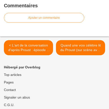
Commentaires
Ajouter un commentaire
< L'art de la conversation
Quand une voix célèbre lit
d'après Proust : épisode 7
du Proust (sur scène avec
un extraordinaire Legrandin
moi qui raconte mon
histoire) >
Hébergé par Overblog
Top articles
Pages
Contact
Signaler un abus
C.G.U.