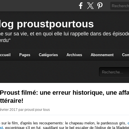
blog proustpourtous
e sur sa vie, et en quoi elle lui rappelle dans des épis
erdu"
ccueil
Pages
Catégories
Archives
Abonnement
Con
Proust filmé: une erreur historique, une affa
ttéraire!
évrier 2017 par proust pour tous
 sur le film, d'après les recoupements: le chapeau melon, le pardessus gris,
st,
excentrique s'il en fut, sautillant sur le bel escalier de l'église de la Madele