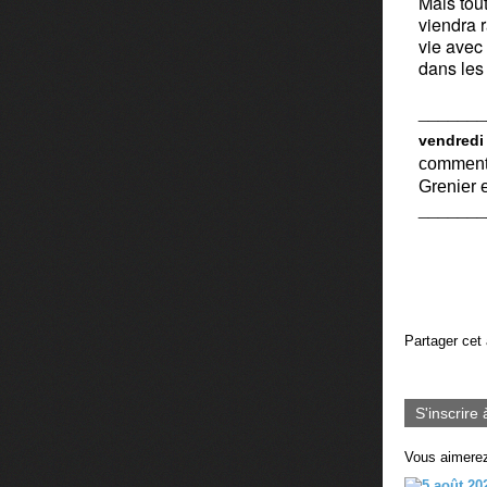
Mais tout
viendra 
vie avec
dans les 
_______
vendredi 
comment 
Grenier e
_______
Partager cet 
S'inscrire 
Vous aimerez