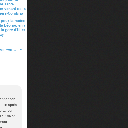
 pour la maiso
te Léonie, en v
la gare d'Illier
ay
LA VIE AVEC PROUST ce soir vendredi 17, à 18 h30, au 88 bd St Germain
’apparition
 juste après
rtant un
agit, selon
vrant
se