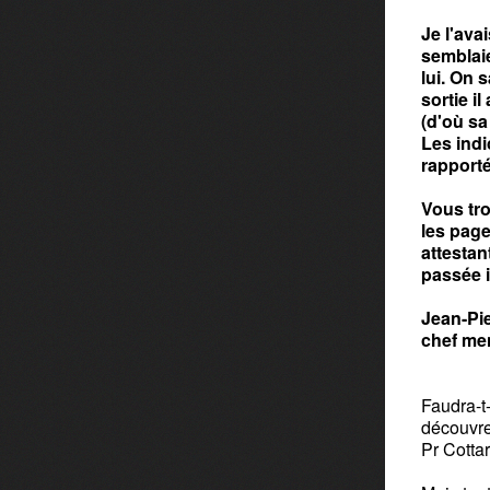
Je l'ava
semblaie
lui. On 
sortie i
(d'où sa
Les indi
rapport
Vous tro
les page
attestan
passée 
Jean-Pie
chef me
Faudra-t-
découvre
Pr Cottar