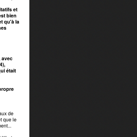
tatifs et
est bien
t qu'à la
hes
, avec
4),
ui était
 propre
raux de
t que le
ent...