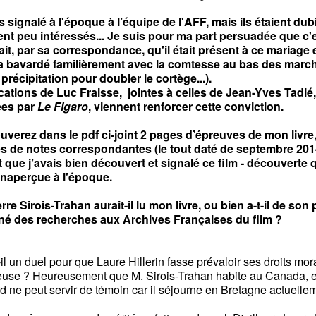
is signalé à l'époque à l’équipe de l'AFF, mais ils étaient dubi
nt peu intéressés... Je suis pour ma part persuadée que c'
sait, par sa correspondance, qu'il était présent à ce mariage e
l a bavardé familièrement avec la comtesse au bas des marc
 précipitation pour doubler le cortège...).
cations de Luc Fraisse, jointes à celles de Jean-Yves Tadié,
ées par
Le Figaro
, viennent renforcer cette conviction.
uverez dans le pdf ci-joint 2 pages d’épreuves de mon livre
s de notes correspondantes (le tout daté de septembre 201
t que j’avais bien découvert et signalé ce film - découverte q
inaperçue à l'époque.
rre Sirois-Trahan aurait-il lu mon livre, ou bien a-t-il de son
né des recherches aux Archives Françaises du film ?
il un duel pour que Laure Hillerin fasse prévaloir ses droits mo
use ? Heureusement que M. Sirois-Trahan habite au Canada, e
d ne peut servir de témoin car il séjourne en Bretagne actuellem