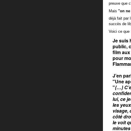
preuve que c'
Mais
"on ne 
déjà fait par
succès de lib
Voici ce que L
Je suis 
public, 
film aux
pour mo
Flammar
J’en par
"Une app
"
{…} C’e
confiden
lui, ce 
les yeux
visage, 
côté dro
le voit 
minutes 