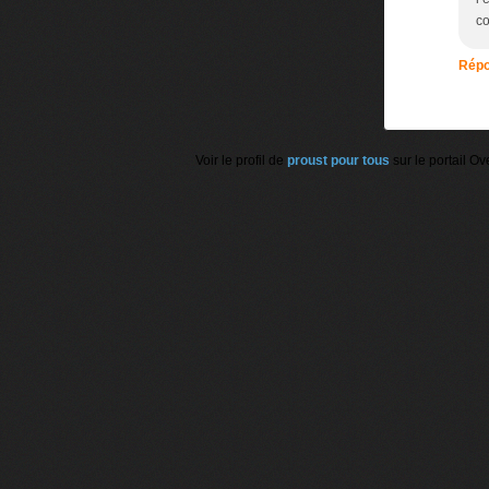
co
Répo
Voir le profil de
proust pour tous
sur le portail Ov