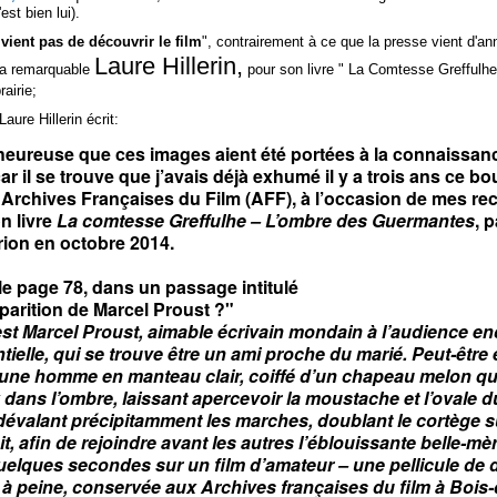
est bien lui).
vient pas de découvrir le film
", contrairement à ce que la presse vient d'ann
Laure Hillerin,
 la remarquable
pour son livre " La Comtesse Greffulhe
rairie;
aure Hillerin écrit:
heureuse que ces images aient été portées à la connaissan
car il se trouve que j’avais déjà exhumé il y a trois ans ce bo
 Archives Françaises du Film (AFF), à l’occasion de mes r
n livre
La comtesse Greffulhe – L’ombre des Guermantes
, 
ion en octobre 2014.
le page 78, dans un passage intitulé
arition de Marcel Proust ?"
st Marcel Proust, aimable écrivain mondain à l’audience e
tielle, qui se trouve être un ami proche du marié. Peut-être 
jeune homme en manteau clair, coiffé d’un chapeau melon qui
 dans l’ombre, laissant apercevoir la moustache et l’ovale d
dévalant précipitamment les marches, doublant le cortège s
it, afin de rejoindre avant les autres l’éblouissante belle-mè
quelques secondes sur un film d’amateur – une pellicule de
à peine, conservée aux Archives françaises du film à Bois-