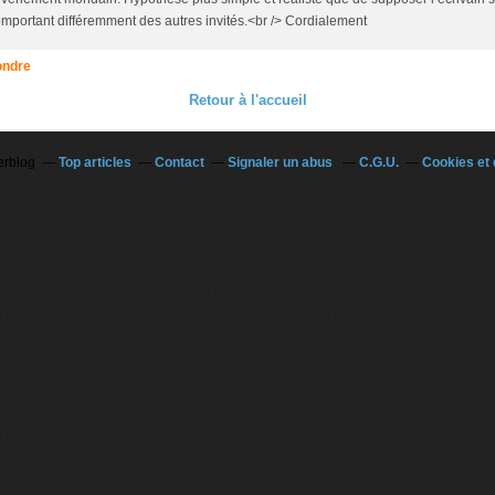
mportant différemment des autres invités.<br /> Cordialement
ndre
Retour à l'accueil
erblog
Top articles
Contact
Signaler un abus
C.G.U.
Cookies et