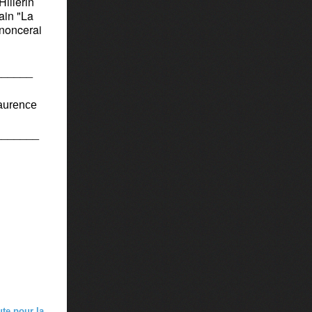
Hillerin
ain "La
nnoncerai
______
Laurence
_______