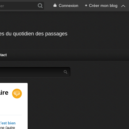
Connexion
+
Créer mon blog
odes du quotidien des passages
tact
ire
c'est bien
ine (autre