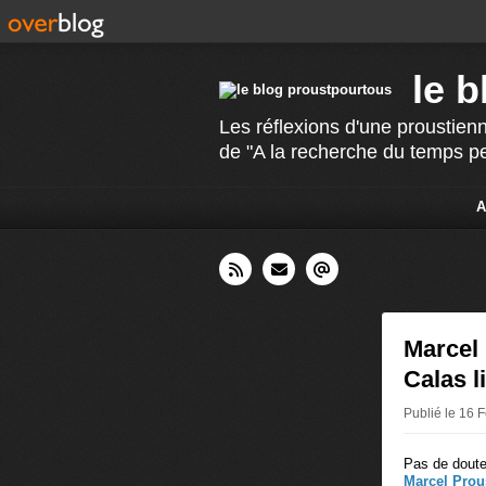
le 
Les réflexions d'une proustienn
de "A la recherche du temps p
A
Marcel 
Calas li
Publié le 16 F
Pas de doute
Marcel Prou