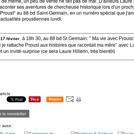
 de même, un peu de vérité ne fait pas de mal. D'ailleurs Laure 
raconter ses aventures de chercheuse historique lors d'un proch
 Proust" au 88 bd Saint-Germain, en un numéro spécial que j'a
actualités proustiennes lundi.
_________________________________________________
,
à 18h 30, au 88 bd St Germain: " Ma vie avec Proust:
17 février
je rattache Proust aux histoires que racontait ma mère" avec 
(ce sera Laure Hillerin, très bientôt)
t un invité-surprise
_________________________________________________
article
Repost
0
à la newsletter
 aussi :