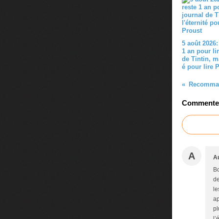
5 août 2026:
1 an pour lir
de Tintin, ma
é pour lire 
Commenter 
A
A
Bo
de
le
ap
pl
l’