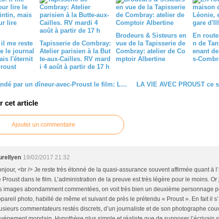
Brodeurs & Sisteurs en
En route
 il me reste
Tapisserie de Combray:
vue de la Tapisserie de
n de Tan
e le journal
Atelier parisien à la But
Combray: atelier de Co
enant de 
is l'éternit
te-aux-Cailles. RV mard
mptoir Albertine
s-Combr
Proust
i 4 août à partir de 17 h
Recommandé par un dîneur-avec-Proust le film: Lumière! L'aventure commence, et Marcel Proust filmé
cet article
Ajouter un commentaire
urellyen
19/02/2017 21:32
njour, <br /> Je reste très étonné de la quasi-assurance souvent affirmée quant à l
 Proust dans le film. L’administration de la preuve est très légère pour le moins. Or
s images abondamment commentées, on voit très bien un deuxième personnage po
pareil photo, habillé de même et suivant de près le prétendu « Proust ». En fait il s’
usieurs commentateurs restés discrets, d’un journaliste et de son photographe cou
événement mondain. Hypothèse plus simple et réaliste que de supposer l’écrivain 