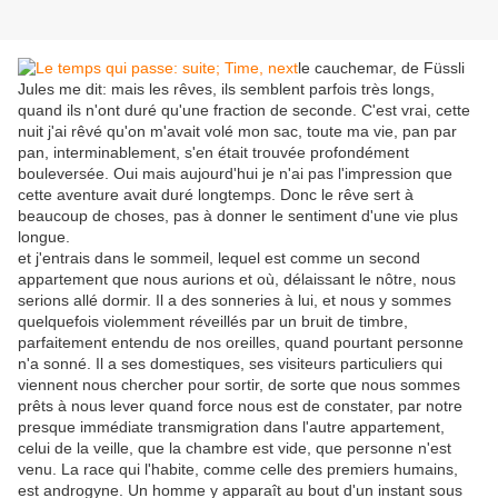
le cauchemar, de Füssli
Jules me dit: mais les rêves, ils semblent parfois très longs,
quand ils n'ont duré qu'une fraction de seconde. C'est vrai, cette
nuit j'ai rêvé qu'on m'avait volé mon sac, toute ma vie, pan par
pan, interminablement, s'en était trouvée profondément
bouleversée. Oui mais aujourd'hui je n'ai pas l'impression que
cette aventure avait duré longtemps. Donc le rêve sert à
beaucoup de choses, pas à donner le sentiment d'une vie plus
longue.
et j'entrais dans le sommeil, lequel est comme un second
appartement que nous aurions et où, délaissant le nôtre, nous
serions allé dormir. Il a des sonneries à lui, et nous y sommes
quelquefois violemment réveillés par un bruit de timbre,
parfaitement entendu de nos oreilles, quand pourtant personne
n'a sonné. Il a ses domestiques, ses visiteurs particuliers qui
viennent nous chercher pour sortir, de sorte que nous sommes
prêts à nous lever quand force nous est de constater, par notre
presque immédiate transmigration dans l'autre appartement,
celui de la veille, que la chambre est vide, que personne n'est
venu. La race qui l'habite, comme celle des premiers humains,
est androgyne. Un homme y apparaît au bout d'un instant sous