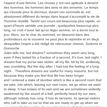
l'aspect d'une femme. Les choses y ont une aptitude à devenir
des hommes, les hommes des amis et des ennemis. Le temps
qui s'écoule pour le dormeur, durant ces sommeils-là, est
absolument différent du temps dans lequel s'accomplit la vie de
l'homme réveillé. Tantôt son cours est beaucoup plus rapide, un
quart d'heure semble une journée ; quelquefois beaucoup plus
long, on croit n'avoir fait qu'un léger somme, on a dormi tout le
jour. Alors, sur le char du sommeil, on descend dans des
profondeurs où le souvenir ne peut plus le rejoindre et en deçà
desquelles l'esprit a été obligé de rebrousser chemin.
Sodome et
Gomorrhe
Jules tells me: but dreams? sometimes they seem very long,
even if they lasted for a fraction of a second. It's true, last night, I
dreamt that my purse was stolen: all my life, bit by bit, endlessly,
was crumbling. But the day after, I had lost the feeling of a long
night... Therefore dreams are useful for many reasons, but not
because they make you feel that life has been longer.
and I entered a state of slumber which is like a second room that
we take, into which, leaving our own room, we go when we want
to sleep. It has noises of its own and we are sometimes violently
awakened by the sound of a bell, perfectly heard by our ears,
although nobody has rung. It has its servants, its special visitors
who call to take us out so that we are ready to get up when we